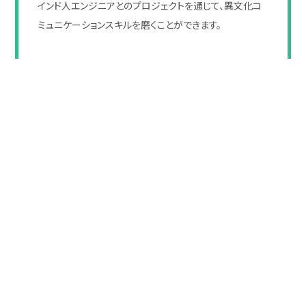
インド人エンジニアとのプロジェクトを通じて、異文化コ
ミュニケーションスキルを磨くことができます。
グローバルな視野を持ちたい人に最
適
海外での仕事に興味がある人や、グローバルなITプロジ
ェクトに挑戦したい人にとって理想的な環境です。